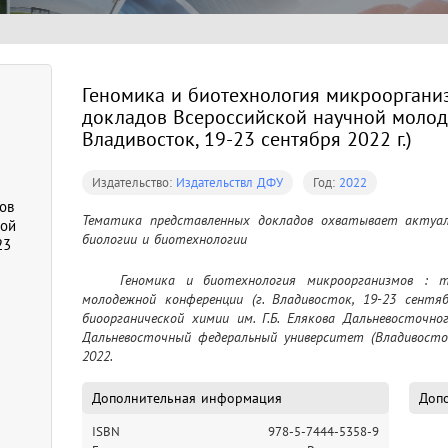
Геномика и биотехнология микроорганиз
докладов Всероссийской научной молод
Владивосток, 19-23 сентября 2022 г.)
Издательство:
Издательствл ДФУ
Год:
2022
ов
Тематика представленных докладов охватывает актуаль
ной
биологии и биотехнологии
23
	Геномика и биотехнология микроорганизмов : тезисы докладов Всероссийской научной 
молодежной конференции (г. Владивосток, 19-23 сентяб
биоорганической химии им. Г.Б. Елякова Дальневосточно
Дальневосточный федеральный университет (Владивосток
2022.
Дополнительная информация
Допо
ISBN
978-5-7444-5358-9