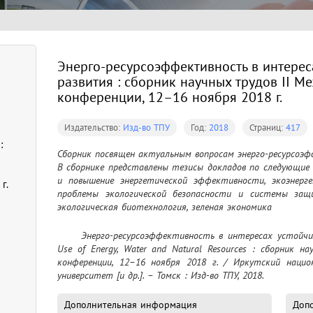
Энерго-ресурсоэффективность в интерес
развития : сборник научных трудов II 
конференции, 12–16 ноября 2018 г.
Издательство:
Изд-во ТПУ
Год:
2018
Страниц:
417
:
Сборник посвящен актуальным вопросам энерго-ресурсоэфф
В сборнике представлены тезисы докладов по следующие 
и повышение энергетической эффективности, экоэнергет
г.
проблемы экологической безопасности и системы защи
экологическая биотехнология, зеленая экономика
	Энерго-ресурсоэффективность в интересах устойчивого развития = Sustainable and Efficient 
Use of Energy, Water and Natural Resources : сборник н
конференции, 12–16 ноября 2018 г. / Иркутский национ
университет [и др.]. – Томск : Изд-во ТПУ, 2018.
Дополнительная информация
Допо