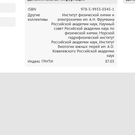
(круглый стол); применение физико-химических методо
ISBN
978-5-9933-0345-1
факторов загрязнения окружающей среды. Тезисы доклад
Другие
Институт физической химии и
Для широкого круга химиков, физиков, экологов, специал
коллективы
электрохимии им. А.Н. Фрумкина
организаций, аспирантов и студентов
Российской академии наук,
Научный
совет Росийской академии наук по
физической химии,
Морской
гидрофизический институт
Российской академии наук,
Институт
биологии южных морей им. А.О.
Ковалевского Российской академии
наук
Индекс ГРНТИ
87.03