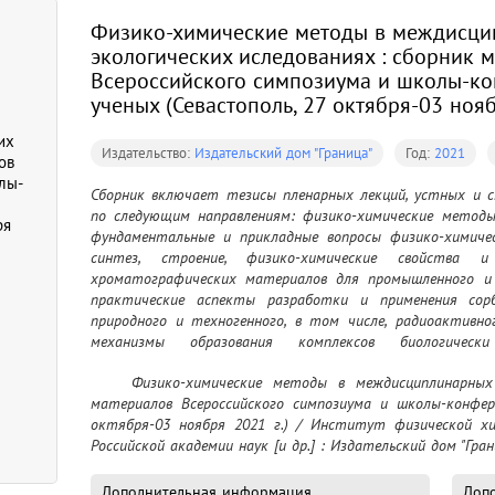
Физико-химические методы в междисци
экологических иследованиях : сборник 
Всероссийского симпозиума и школы-к
ученых (Севастополь, 27 октября-03 нояб
их
Издательство:
Издательский дом "Граница"
Год:
2021
ов
лы-
Сборник включает тезисы пленарных лекций, устных и с
по следующим направлениям: физико-химические методы 
ря
фундаментальные и прикладные вопросы физико-химическ
синтез, строение, физико-химические свойства 
хроматографических материалов для промышленного и а
практические аспекты разработки и применения сорб
природного и техногенного, в том числе, радиоактивног
механизмы образования комплексов биологически
биогеохимических процессов в Мировом океане; радиохими
	Физико-химические методы в междисциплинарных экологических иследованиях : сборник 
и анализе объектов окружающей среды; применение биоф
материалов Всероссийского симпозиума и школы-конфере
мониторинге прибрежной зоны Черного моря; применение
октября-03 ноября 2021 г.) / Институт физической хи
физических и химических факторов загрязнения окр
Российской академии наук [и др.] : Издательский дом "Грани
химических методов для изучения гидробионтов и культ
физико-химические методы при оценке качества пищевой 
строительных материалов и других объектов исследован
Дополнительная информация
Допо