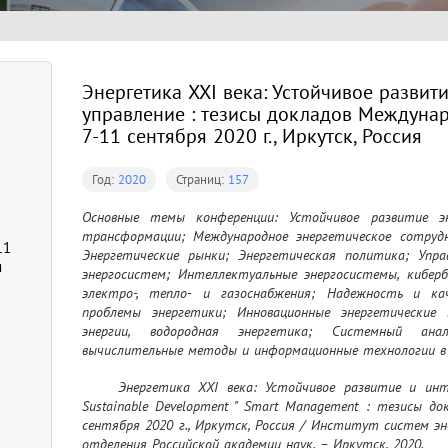
Энергетика XXI века: Устойчивое развит
управление : тезисы докладов Междуна
7-11 сентября 2020 г., Иркутск, Россия
Год:
2020
Страниц:
157
е
Основные темы конференции: Устойчивое развитие эн
трансформации; Международное энергетическое сотрудни
11
Энергетические рынки; Энергетическая политика; Упра
я
энергосистем; Интеллектуальные энергосистемы, киберб
электро-, тепло- и газоснабжения; Надежность и каче
проблемы энергетики; Инновационные энергетические т
энергии, водородная энергетика; Системный анали
вычислительные методы и информационные технологии в
	Энергетика XXI века: Устойчивое развитие и интеллектуальное управление = ENERGY-21: 
Sustainable Development " Smart Management : тезисы до
сентября 2020 г., Иркутск, Россия / Институт систем эне
отделения Российской академии наук. – Иркутск, 2020.