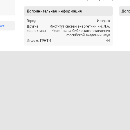
Дополнительная информация
Допо
Город
Иркутск
кст
Другие
Институт систем энергетики им. Л.А.
коллективы
Мелентьева Сибирского отделения
Российской академии наук
Индекс ГРНТИ
44