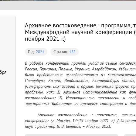
Архивное востоковедение : программа, 
Международной научной конференции (г
ноября 2021 г.)
Год:
2021
Страниц:
185
В работе конференции приняли участие свыше семидеся
Россия, Германия, Польша, Украина, Азербайджан, Узбекис
бря
была представлена исследователями из многочисленны
Петербург, Казань, Владивосток, Екатеринбург, Липецк,
(Симферополь, Бахчисарай) и другие. Тематика форума п
проблемы, как: 1) Архивное источниковедение как фун
востоковедения; 2) Инновационные технологии и осо
электронных библиотек из архивных материалов и док
языках; 3) Традиционные и современные методики ра
	Архивное востоковедение : программа, тезисы докладов V Международной научной 
Отечественная школа архивного востоковедения; 4) 
конференции (г. Москва, 17–19 ноября 2021 г.) / Инсти
российских и зарубежных архивов: общая характеристика,
наук ; редактор В. В. Беляков. – Москва, 2021.
5) Рукописи на восточных языках в фондах российских биб
выявленных в архивах востоковедческих документов и ма