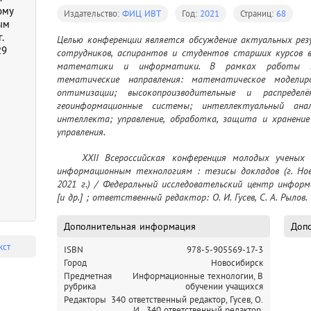
ому
Издательство:
ФИЦ ИВТ
Год:
2021
Страниц:
68
ым
.
Целью конференции является обсуждение актуальных рез
29
сотрудников, аспирантов и студентов старших курсов в
математики и информатики. В рамках работы кон
тематические направления: математическое моделир
оптимизации; высокопроизводительные и распределё
геоинформационные системы; интеллектуальный анал
интеллекта; управление, обработка, защита и хранени
управления.
	XXII Всероссийская конференция молодых ученых по математическому моделированию и 
информационным технологиям : тезисы докладов (г. Ново
2021 г.) / Федеральный исследовательский центр инфор
[и др.] ; ответственный редактор: О. И. Гусев, С. А. Рылов
Дополнительная информация
Допо
кст
ISBN
978-5-905569-17-3
Город
Новосибирск
Предметная
Информационные технологии, В
рубрика
обучении учащихся
Редакторы
340 ответственный редактор, Гусев, О.
И.,
340 ответственный редактор,