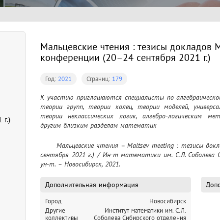
Мальцевские чтения : тезисы докладов
конференции (20–24 сентября 2021 г.)
Год:
2021
Страниц:
179
К участию приглашаются специалисты по алгебраической
теории групп, теории колец, теории моделей, универса
теории неклассических логик, алгебро-логическим ме
г.)
другим близким разделам математик
	Мальцевские чтения = Maltsev meeting : тезисы докладов Международной конференции (20–24 
сентября 2021 г.) / Ин-т математики им. С.Л. Соболева Сиб
ун-т. – Новосибирск, 2021.
Дополнительная информация
Допо
Город
Новосибирск
Другие
Институт математики им. С.Л.
коллективы
Соболева Сибирского отделения