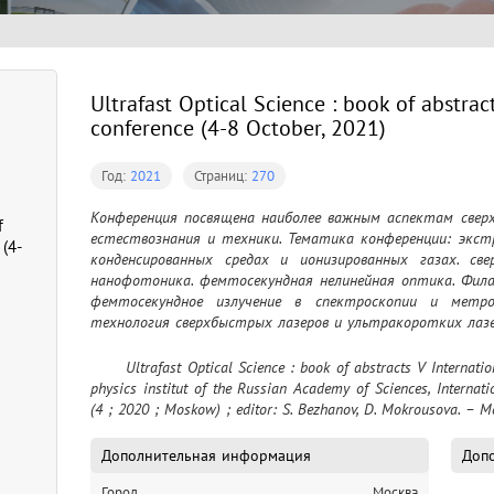
Ultrafast Optical Science : book of abstrac
conference (4-8 October, 2021)
Год:
2021
Страниц:
270
Конференция посвящена наиболее важным аспектам сверх
f
естествознания и техники. Тематика конференции: экстр
 (4-
конденсированных средах и ионизированных газах. све
нанофотоника. фемтосекундная нелинейная оптика. Филам
фемтосекундное излучение в спектроскопии и метро
технология сверхбыстрых лазеров и ультракоротких лазе
	Ultrafast Optical Science : book of abstracts V International conference (4-8 October, 2021) / Lebedev 
physics institut of the Russian Academy of Sciences, Internati
(4 ; 2020 ; Moskow) ; editor: S. Bezhanov, D. Mokrousova. – М
Дополнительная информация
Допо
Город
Москва