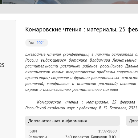
Комаровские чтения : материалы, 25 фев
Год:
2021
Ежегодные чтения (конференции) в память основателя а
России, выдающегося ботаника Владимира Леонтьевича 
25
растительности различных районов российского Дальне
охватывают темы: теоретические проблемы современной
организация; строение и функции растительных экосист
растений; морфология и анатомия растений; история б
охране и использованию растительного покрова
	Комаровские чтения : материалы, 25 февраля 2021 г. / Дальневосточное отделение 
Российской академии наук ; редактор В. Ю. Баркалов, 2021.
Дополнительная информация
Допо
ISBN
1997-1869
Редакторы
340 редактор, Баркалов, В.Ю.