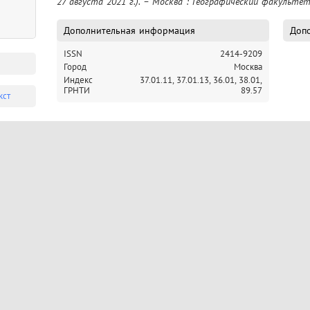
27 августа 2021 г.). – Москва : Географический факультет
Дополнительная информация
Допо
ISSN
2414-9209
Город
Москва
Индекс
37.01.11,
37.01.13,
36.01,
38.01,
ГРНТИ
89.57
кст