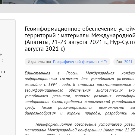
Геоинформационное обеспечение устойч
территорий : материалы Международно
(Апатиты, 21-23 августа 2021 г., Нур-Султ
августа 2021 г.)
е
 :
Издательство:
Географический факультет МГУ
Год:
2021
ста
Единственная в России Международная конферен
7
информационным системам для устойчивого развития 
ежегодно с 1994 . года. В статьях рассматриваются т
геоинформационного обеспечения экологических, эк
устойчивого развития, вопросы развития геоинформ
зондирования Земли, проблемы экологической устойчивос
среду. Также рассматриваются возможности геои
биоразнообразия и охраны природы, разработки мо
географических сред и опыт их применения
	Геоинформационное обеспечение устойчивого развития территорий = InterCarto. InterGIS : 
материалы Международной конференции (Апатиты, 21-23 а