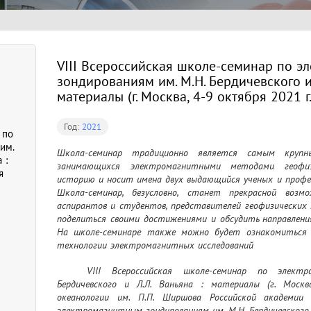
VIII Всероссийская школе-семинар по э
зондированиям им. М.Н. Бердичевского и 
материалы (г. Москва, 4-9 октября 2021 г.
Год:
2021
 по
им.
Школа-семинар традиционно является самым крупн
 :
занимающихся электромагнитными методами геофиз
я
историю и носит имена двух выдающийся ученых и профес
Школа-семинар, безусловно, станет прекрасной возмо
аспирантов и студентов, представителей геофизических 
поделиться своими достижениями и обсудить направлени
На школе-семинаре также можно будет ознакомиться 
технологии электромагнитных исследований
	VIII Всероссийская школе-семинар по электромагнитным зондированиям им. М.Н. 
Бердичевского и Л.Л. Ваньяна : материалы (г. Моск
океанологии им. П.П. Ширшова Российской академии н
электромагнитным зондированиям им. М.Н. Бердичевского и 