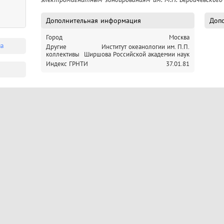
Дополнительная информация
Допо
Город
Москва
ма
Другие
Институт океанологии им. П.П.
коллективы
Ширшова Российской академии наук
Индекс ГРНТИ
37.01.81