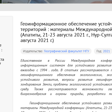
Геоинформационное обеспечение устойч
территорий : материалы Международно
(Апатиты, 21-23 августа 2021 г., Нур-Султ
августа 2021 г.)
е
 :
Издательство:
Географический факультет МГУ
Год:
2021
ста
Единственная в России Международная конферен
7
информационным системам для устойчивого развития 
ежегодно с 1994 . года. В статьях рассматриваются т
геоинформационного обеспечения экологических, эк
устойчивого развития, вопросы развития геоинформ
зондирования Земли, проблемы экологической устойчивос
среду. Также рассматриваются возможности геои
биоразнообразия и охраны природы, разработки мо
географических сред и опыт их применения
	Геоинформационное обеспечение устойчивого развития территорий = InterCarto. InterGIS : 
материалы Международной конференции (Апатиты, 21-23 а