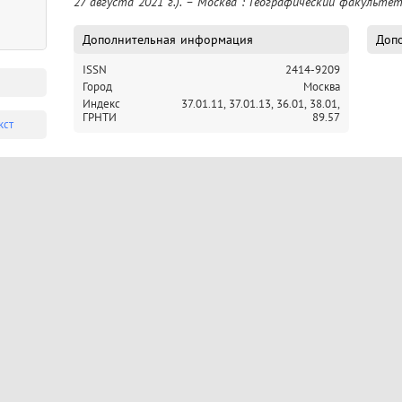
27 августа 2021 г.). – Москва : Географический факультет
Дополнительная информация
Допо
ISSN
2414-9209
Город
Москва
Индекс
37.01.11,
37.01.13,
36.01,
38.01,
ГРНТИ
89.57
кст