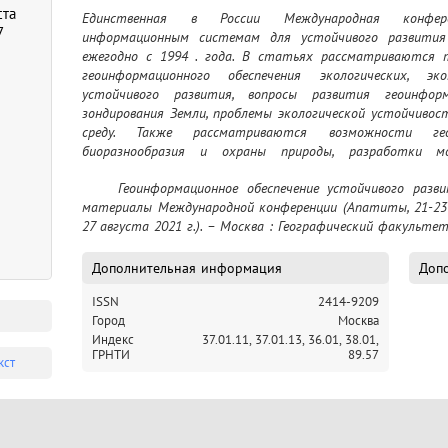
ста
Единственная в России Международная конферен
7
информационным системам для устойчивого развития 
ежегодно с 1994 . года. В статьях рассматриваются т
геоинформационного обеспечения экологических, эк
устойчивого развития, вопросы развития геоинформ
зондирования Земли, проблемы экологической устойчивос
среду. Также рассматриваются возможности геои
биоразнообразия и охраны природы, разработки мо
географических сред и опыт их применения
	Геоинформационное обеспечение устойчивого развития территорий = InterCarto. InterGIS : 
материалы Международной конференции (Апатиты, 21-23 а
27 августа 2021 г.). – Москва : Географический факультет
Дополнительная информация
Допо
ISSN
2414-9209
Город
Москва
Индекс
37.01.11,
37.01.13,
36.01,
38.01,
ГРНТИ
89.57
кст