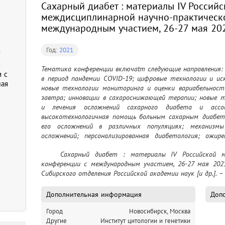
Сахарный диабет : материалы IV Россий
междисциплинарной научно-практическ
международным участием, 26-27 мая 202
Год:
2021
V
й
Тематика конференции включаtт следующие направления: 
 с
в период пандемии COVID-19; цифровые технологии и ис
мая
новые технологии мониторинга и оценки вариабельности
завтра; инновации в сахароснижающей терапии; новые те
и лечения осложнений сахарного диабета и ассоц
высокотехнологичная помощь больным сахарным диабето
его осложнений в различных популяциях; механизмы
осложнений; персонализированная диабетология; ожире
хирургия
	Сахарный диабет : материалы IV Российской междисциплинарной научно-практической 
конференции с международным участием, 26-27 мая 202
Сибирского отделения Российской академии наук [и др.]. – 
Дополнительная информация
Допо
Город
Новосибирск, Москва
Другие
Институт цитологии и генетики