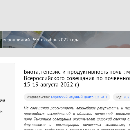
 мероприятий РАН октябрь 2022 года
Биота, генезис и продуктивность почв : 
Всероссийского совещания по почвенной
15-19 августа 2022 г.)
Издательство:
Бурятский научный центр СО РАН
Год:
202
очв
о
На совещании рассмотрены важнейшие результаты и пер
ии
прикладных исследований в области почвенной зоологии
почв. Тематика совещания охватывает широкий спектр ак
фауногенеза и зоогеографии почвенных животных; с
почвенных сообществ в естественных и антропогенно из