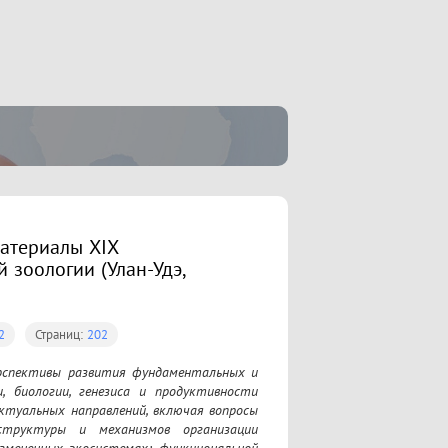
материалы XIX
 зоологии (Улан-Удэ,
2
Страниц:
202
спективы развития фундаментальных и 
, биологии, генезиса и продуктивности 
туальных направлений, включая вопросы 
труктуры и механизмов организации 
мененных экосистемах; функциональной 