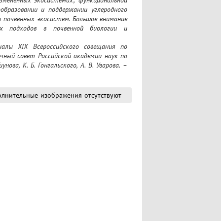
бразовании и поддержании углеродного 
 почвенных экосистем. Большое внимание 
х подходов в почвенной биологии и 
лючая широкое внедрение современных 
анных
аучный совет Российской академии наук по 
нова, К. Б. Гонгальского, А. В. Уварова. – 
лнительные изображения отсутствуют