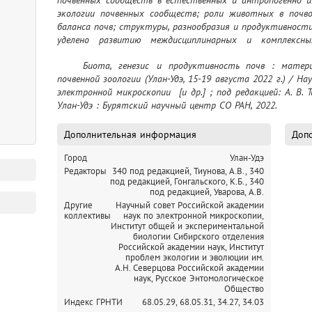
экологии почвенных сообществ; роли животных в почвоо
баланса почв; структуры, разнообразия и продуктивности
уделено развитию междисциплинарных и комплексны
методологии почвенно-зоологических исследований, вк
	Биота, генезис и продуктивность почв : материалы XIX Всероссийского совещания по 
молекулярных методов и формирование открытых баз д
почвенной зоологии (Улан-Удэ, 15-19 августа 2022 г.) / Н
электронной микроскопии  [и др.] ; под редакцией: А. В. Тиу
Улан-Удэ : Бурятский научный центр СО РАН, 2022.
Дополнительная информация
Допо
Город
Улан-Удэ
Редакторы
340 под редакцией, Тиунова, А.В.,
340
под редакцией, Гонгальского, К.Б.,
340
под редакцией, Уварова, А.В.
Другие
Научный совет Российской академии
коллективы
наук по электронной микроскопии,
Институт общей и экспериментальной
биологии Сибирского отделения
Российской академии наук,
Институт
проблем экологии и эволюции им.
А.Н. Северцова Российской академии
наук,
Русское Энтомологическое
Общество
Индекс ГРНТИ
68.05.29,
68.05.31,
34.27,
34.03