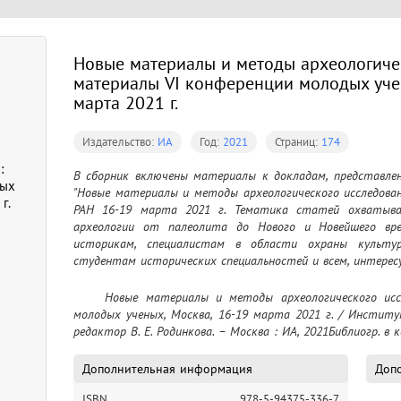
Новые материалы и методы археологичес
материалы VI конференции молодых учен
марта 2021 г.
Издательство:
ИА
Год:
2021
Страниц:
174
:
В сборник включены материалы к докладам, представлен
дых
"Новые материалы и методы археологического исследован
г.
РАН 16-19 марта 2021 г. Тематика статей охватывае
археологии от палеолита до Нового и Новейшего време
историкам, специалистам в области охраны культурн
студентам исторических специальностей и всем, интере
	Новые материалы и методы археологического исследования : материалы VI конференции 
молодых ученых, Москва, 16-19 марта 2021 г. / Институ
редактор В. Е. Родинкова. – Москва : ИА, 2021Библиогр. в к
Дополнительная информация
Допо
ISBN
978-5-94375-336-7