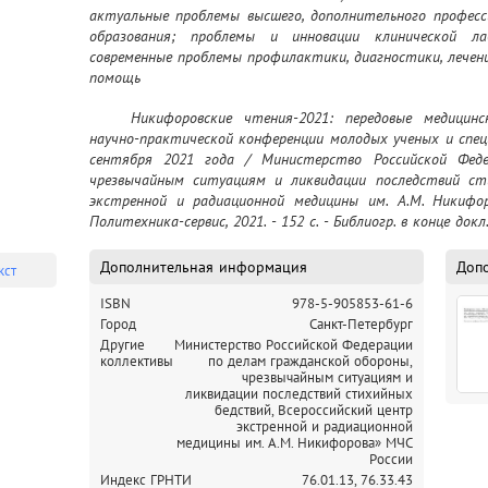
актуальные проблемы высшего, дополнительного професси
образования; проблемы и инновации клинической ла
современные проблемы профилактики, диагностики, лечен
помощь
	Никифоровские чтения-2021: передовые медицинские технологии : сборник материалов 
научно-практической конференции молодых ученых и спец
сентября 2021 года / Министерство Российской Феде
чрезвычайным ситуациям и ликвидации последствий сти
экстренной и радиационной медицины им. А.М. Никифор
Политехника-сервис, 2021. - 152 с. - Библиогр. в конце докл
Дополнительная информация
Доп
кст
ISBN
978-5-905853-61-6
Город
Санкт-Петербург
Другие
Министерство Российской Федерации
коллективы
по делам гражданской обороны,
чрезвычайным ситуациям и
ликвидации последствий стихийных
бедствий,
Всероссийский центр
экстренной и радиационной
медицины им. А.М. Никифорова» МЧС
России
Индекс ГРНТИ
76.01.13,
76.33.43