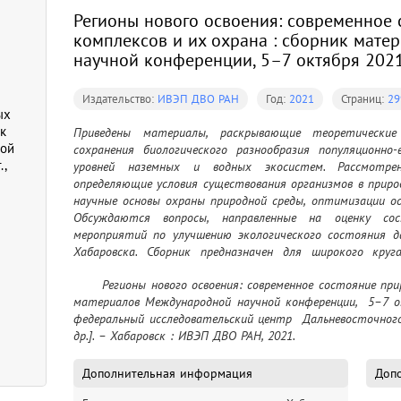
Регионы нового освоения: современное
комплексов и их охрана : сборник мат
научной конференции, 5–7 октября 2021 
Издательство:
ИВЭП ДВО РАН
Год:
2021
Страниц:
29
ых
к
Приведены материалы, раскрывающие теоретические
ной
сохранения биологического разнообразия популяционно-
.,
уровней наземных и водных экосистем. Рассмотрен
определяющие условия существования организмов в природ
научные основы охраны природной среды, оптимизации о
Обсуждаются вопросы, направленные на оценку сост
мероприятий по улучшению экологического состояния да
Хабаровска. Сборник предназначен для широкого круг
использования природно-ресурсного потенциала, биораз
	Регионы нового освоения: современное состояние природных комплексов и их охрана : сборник 
экологического планирования
материалов Международной научной конференции,  5–7 ок
федеральный исследовательский центр  Дальневосточного
др.]. – Хабаровск : ИВЭП ДВО РАН, 2021.
Дополнительная информация
Допо