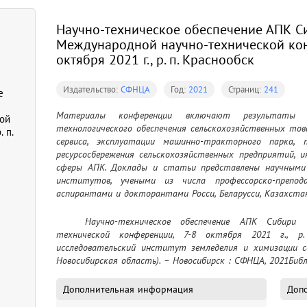
Научно-техническое обеспечение АПК С
Международной научно-технической кон
октября 2021 г., р. п. Краснообск
Издательство:
СФНЦА
Год:
2021
Страниц:
241
е
Материалы конференции включают результаты 
ой
технологического обеспечения сельскохозяйственных тов
. п.
сервиса, эксплуатации машинно-тракторного парка, те
ресурсосбережения сельскохозяйственных предприятий, и
сферы АПК. Доклады и статьи представлены научными р
институтов, учеными из числа профессорско-препода
аспирантами и докторантами Росси, Беларусси, Казахста
	Научно-техническое обеспечение АПК Сибири : материалы Международной научно-
технической конференции, 7-8 октября 2021 г., р.
исследовательский институт земледелия и химизации се
Новосибирская область). – Новосибирск : СФНЦА, 2021Библ
Дополнительная информация
Допо