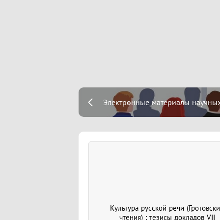
Электронные материалы научных 
Культура русской речи (Гротовск
чтения) : тезисы докладов VII