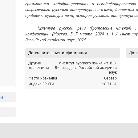
грамматика: кодифицированная и некодифицированная 
современного русского литературного языка; диалекты и
проблемы культуры речи; история русского литературног
	Культура русской речи (Гротовские чтения) : тезисы докладов VII Международной 
конференции (Москва, 5–7 марта 2024 г. ) / Институт
Российской академии наук, 2024.
Дополнительная информация
Допо
Другие
Институт русского языка им. В.В.
коллективы
Виноградова Российской академии
наук
Место хранения
Сервер
Индекс ГРНТИ
16.21.61
ие