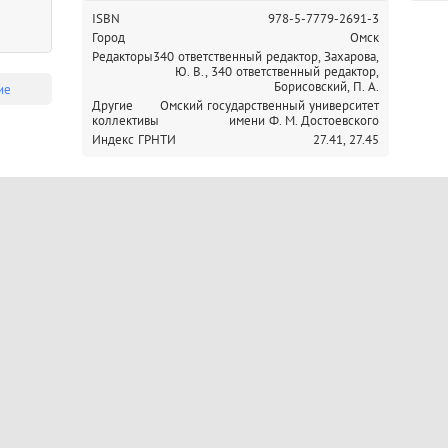
ISBN
978-5-7779-2691-3
Город
Омск
Редакторы
340 ответственный редактор, Захарова,
Ю. В.,
340 ответственный редактор,
Борисовский, П. А.
ие
Другие
Омский государственный университет
коллективы
имени Ф. М. Достоевского
Индекс ГРНТИ
27.41,
27.45