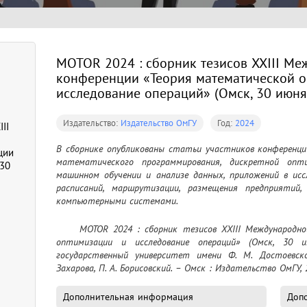
MOTOR 2024 : сборник тезисов XXIII М
конференции «Теория математической о
исследование операций» (Омск, 30 июня 
Издательство:
Издательство ОмГУ
Год:
2024
II
В сборнике опубликованы статьи участников конференции
ции
математического программирования, дискретной опти
 30
машинном обучении и анализе данных, приложений в иссл
расписаний, маршрутизации, размещения предприятий, 
компьютерными системами.
	MOTOR 2024 : сборник тезисов XXIII Международной конференции «Теория математической 
оптимизации и исследование операций» (Омск, 30
государственный университет имени Ф. М. Достоевск
Захарова, П. А. Борисовский. – Омск : Издательство ОмГУ, 
Дополнительная информация
Допо