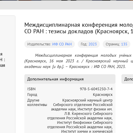
Междисциплинарная конференция мол
СО РАН : тезисы докладов (Красноярск, 1
Издательство:
ИФ СО РАН
Год:
2023
Страниц:
135
я
	Междисциплинарная конференция молодых учёных ФИЦ КНЦ СО РАН : тезисы докладов 
 :
(Красноярск, 16 мая 2023 г. / Красноярский научный ц
мая
академии наук [и др.]. – Красноярск : ИФ СО РАН, 2023.
Дополнительная информация
Допо
ISBN
978-5-6045250-7-4
Город
Красноярск
Другие
Красноярский научный центр
коллективы
Сибирского отделения Российской
академии наук,
Институт физики им.
Л.В. Киренского Сибирского
отделения Российской академии наук,
Институт биофизики Сибирского
отделения Российской академии наук,
Институт химии и химической