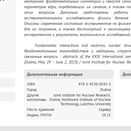
9 –
нейтронов: фундаментальных симметрий и свойств самог
параметров ядра, определяющих их сечения, а также по
этих вопросов. Детально представлены работы
экспериментальными исследованиями физики деления 
Описаны современное состояние экспериментов по физике
для их получения, а также достигнутый к настоящему 
экспериментов и результаты экологических исследований.
	Fundamental interactions and neutrons, nuclear structure, ultracold neutrons, related topics = 
Фундаментальные взаимодействия и нейтроны, структ
связанные вопросы : abstracts of the XXIX International semi
(Dubna, May 29 – June 2, 2023) / Joint Institute for Nuclear Res
Дополнительная информация
Допо
ISBN
978-5-9530-0591-3
Город
Dubna
Другие
Joint Institute for Nuclear Research,
коллективы
Dubna,
Northwest Institute of Nuclear
Technology,
Lanzhou University
Место хранения
Сервер
Индекс ГРНТИ
29.15