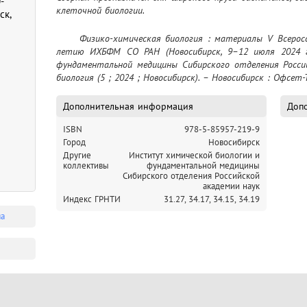
-
клеточной биологии.
ск,
	Физико-химическая биология : материалы V Всероссийской конференции, приуроченной к 40-
летию ИХБФМ СО РАН (Новосибирск, 9–12 июля 2024 г
фундаментальной медицины Сибирского отделения Россий
биология (5 ; 2024 ; Новосибирск). – Новосибирск : Офсет-
Дополнительная информация
Допо
ISBN
978-5-85957-219-9
Город
Новосибирск
Другие
Институт химической биологии и
коллективы
фундаментальной медицины
Сибирского отделения Российской
академии наук
Индекс ГРНТИ
31.27,
34.17,
34.15,
34.19
ма