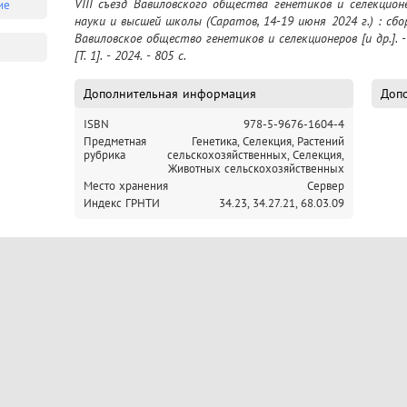
VIII съезд Вавиловского общества генетиков и селекцион
ие
а
науки и высшей школы (Саратов, 14-19 июня 2024 г.) : сбо
Вавиловское общество генетиков и селекционеров [и др.]. -
ой
[Т. 1]. - 2024. - 805 c.
4-
ов
Дополнительная информация
Допо
]
ISBN
978-5-9676-1604-4
Предметная
Генетика,
Селекция, Растений
рубрика
сельскохозяйственных,
Селекция,
Животных сельскохозяйственных
Место хранения
Сервер
Индекс ГРНТИ
34.23,
34.27.21,
68.03.09