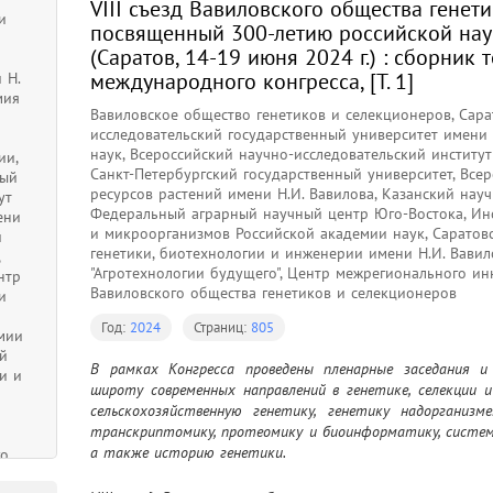
VIII съезд Вавиловского общества генет
и
посвященный 300-летию российской на
(Саратов, 14-19 июня 2024 г.) : сборник 
й
международного конгресса, [Т. 1]
 Н.
мия
Вавиловское общество генетиков и селекционеров, Сар
исследовательский государственный университет имени Н
наук, Всероссийский научно-исследовательский институ
ии,
Санкт-Петербургский государственный университет, Всер
ный
ресурсов растений имени Н.И. Вавилова, Казанский нау
ут
Федеральный аграрный научный центр Юго-Востока, Ин
ени
и микроорганизмов Российской академии наук, Саратов
й
генетики, биотехнологии и инженерии имени Н.И. Вави
,
"Агротехнологии будущего", Центр межрегионального ин
нтр
Вавиловского общества генетиков и селекционеров
и
Год:
2024
Страниц:
805
мии
й
В рамках Конгресса проведены пленарные заседания и 
и и
широту современных направлений в генетике, селекции и
сельскохозяйственную генетику, генетику надорганизме
транскриптомику, протеомику и биоинформатику, системн
р
а также историю генетики.
го
тва