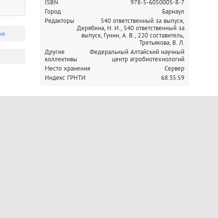
ISBN
978-5-6050005-8-7
Город
Барнаул
Редакторы
540 ответственный за выпуск,
Дерябина, Н. И.,
540 ответственный за
ие
выпуск, Гунин, А. В.,
220 составитель,
Третьякова, В. Л.
Другие
Федеральный Алтайский научный
коллективы
центр агробиотехнологий
Место хранения
Сервер
Индекс ГРНТИ
68.35.59