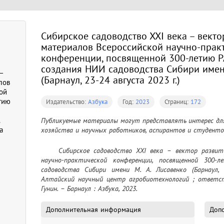
Сибирское садоводство ХХI века – векто
материалов Всероссийской научно-прак
конференции, посвященной 300-летию Р
создания НИИ садоводства Сибири имени
 –
(Барнаул, 23-24 августа 2023 г.)
лов
ой
тию
Издательство:
Азбука
Год:
2023
Страниц:
172
.
Публикуемые материалы могут представлять интерес для 
а
хозяйства и научных работников, аспирантов и студенто
	Сибирское садоводство ХХI века – вектор развития : сборник материалов Всероссийской 
научно-практической конференции, посвященной 300
садоводства Сибири имени М. А. Лисавенко (Барнаул, 
Алтайский научный центр агробиотехнологий ; ответстве
Гунин. – Барнаул : Азбука, 2023.
Дополнительная информация
Допо