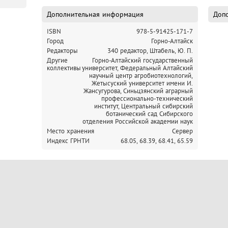
Дополнительная информация
Допо
ISBN
978-5-91425-171-7
Город
Горно-Алтайск
Редакторы
340 редактор, Штабель, Ю. П.
Другие
Горно-Алтайский государственный
коллективы
университет,
Федеральный Алтайский
научный центр агробиотехнологий,
Жетысуский университет имени И.
Жансугурова,
Синьцзянский аграрный
профессионально-технический
институт,
Центральный сибирский
ботанический сад Сибирского
отделения Российской академии наук
Место хранения
Сервер
Индекс ГРНТИ
68.05,
68.39,
68.41,
65.59