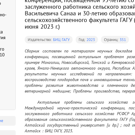
о
заслуженного работника сельского хозя
Васильевича Санаа и 30-летию образова
но-
сельскохозяйственного факультета ГАГУ (
июня 2023 г.)
ка
тия
Издательство:
БИЦ ГАГУ
Год:
2023
Страниц:
351
го
Сборник составлен по материалам научных докладов I
-10
конференции, посвященной актуальным проблемам разви
примере Монголии, Новосибирской, Томской и Кемеровской
краев, Ямало-Ненецкого автономного округа, Республик 
результаты научных исследований по направлениям:
воспроизводства плодородия почв и инновационные технол
проблемы развития животноводства и племенного дел
ветеринарной медицине; Проблемы производства, перера
продукции.
	Актуальные проблемы сельского хозяйства горных территорий : материалы IX 
Международной научно-практической конференции, по
заслуженного работника сельского хозяйства РСФСР Ар
образования сельскохозяйственного факультета ГАГУ (Гор
ие
Алтайский государственный университет [и др.] ; под о
Алтайск : БИЦ ГАГУ, 2023.