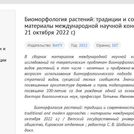
Биоморфология растений: традиции и со
материалы международной научной конфе
21 октября 2022 г.)
Издательство:
ВятГУ
Год:
2022
Страниц:
507
и и
В сборник материалов международной научной ко
ции
исследований по теоретическим проблемам биоморфологи
видов растений, в том числе - наземных и прибрежно-в
вопросам использования биоморфологического подхода
стратегий видов, сукцессий лесных сообществ. Знач
посвященные архитектуре деревьев и трав, моделировани
посвящена 100-летию со дня рождения одной из основ
доктора биологических наук, профессора Татьяны Ивановны
также в сборнике. Сборник материалов конференции п
	Биоморфология растений: традиции и современность = Biomorphology (growth habits) of plants: 
преподавателей, аспирантов и других категорий обучающ
traditional and modern approaches : материалы международ
октября 2022 г.) / Вятский государственный универси
общество, Кировское отделение ; редактор С. В. Шабалкина
докл.