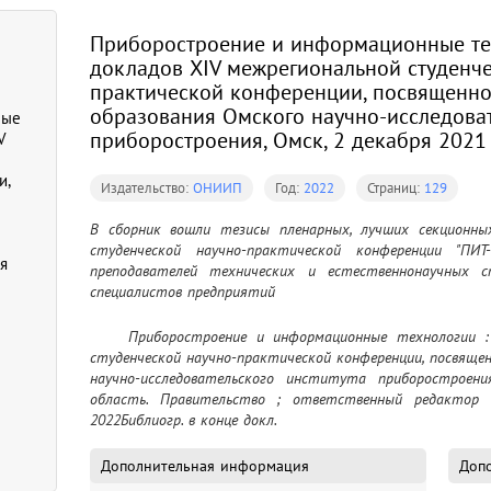
Приборостроение и информационные тех
докладов XIV межрегиональной студенче
практической конференции, посвященно
образования Омского научно-исследоват
ные
приборостроения, Омск, 2 декабря 2021 
V
и,
Издательство:
ОНИИП
Год:
2022
Страниц:
129
В сборник вошли тезисы пленарных, лучших секционных
студенческой научно-практической конференции "ПИТ
я
преподавателей технических и естественнонаучных сп
специалистов предприятий
	Приборостроение и информационные технологии : тезисы докладов XIV межрегиональной 
студенческой научно-практической конференции, посвящен
научно-исследовательского института приборостроени
область. Правительство ; ответственный редактор С
2022Библиогр. в конце докл.
Дополнительная информация
Допо