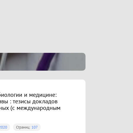
биологии и медицине:
вы : тезисы докладов
еных (с международным
2020
Страниц:
107