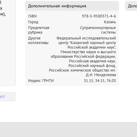
I
Дополнительная информация
Допо
х
м),
ISBN
978-5-9500371-4-6
Город
Казань
Предметная
Супрамолекулярные
рубрика
системы
Другие
Федеральный исследовательский
коллективы
центр "Казанский научный центр
Российской академии наук",
Министерство науки и высшего
образования Российской федерации,
Российская академия наук,
Российский научный фонд,
Российское химическое общество им.
Д.И. Менделеева
Индекс ГРНТИ
31.15,
34.15,
76.03
кст