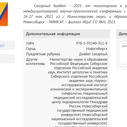
сахарного диабета, персонализированная диабетол
	Сахарный диабет - 2021: от мониторинга к управлению : материалы IV Российской 
метаболическая хирургия.
междисциплинарной научно-практической конференции с 
26-27 мая 2021 г.) / Министерство науки и образова
Новосибирск : НИИКЭЛ – филиал ИЦиГ СО РАН, 2021.
Дополнительная информация
Доп
ISBN
978-5-93240-351-8
кст
Город
Новосибирск
Предметная рубрика
Диабет сахарный
Другие
Министерство науки и образования
коллективы
Российской Федерации,
Cибирское
отделение Российской академии
наук,
Институт цитологии и генетики
Сибирского отделения Российской
академии наук,
Научно-
исследовательский институт
клинической и экспериментальной
лимфологии,
Национальный
медицинский исследовательский
центр эндокринологии Минздрава
России,
Новосибирский
государственный медицинский
университет,
Новосибирский
национальный исследовательский
государственный университет,