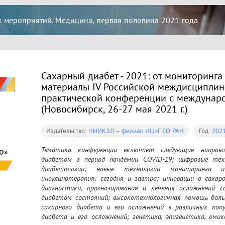
 мероприятий. Медицина, первая половина 2021 года
Сахарный диабет - 2021: от мониторинга
материалы IV Российской междисциплин
практической конференции с междунар
(Новосибирск, 26-27 мая 2021 г.)
Издательство:
НИИКЭЛ – филиал ИЦиГ СО РАН
Год:
202
Тематика конференции включает следующие направле
диабетом в период пандемии COVID-19; цифровые тех
диабетологии; новые технологии мониторинга и 
инсулинотерапия: сегодня и завтра; инновации в сахар
диагностики, прогнозирования и лечения осложнений с
диабетом состояний; высокотехнологичная помощь боль
сахарного диабета и его осложнений в различных попу
диабета и его осложнений; генетика, эпигенетика, омик