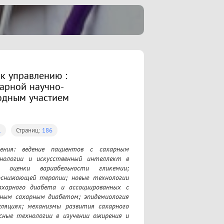
 к управлению :
арной научно-
одным участием
1
Страниц:
186
ния: ведение пациентов с сахарным 
нологии и искусственный интеллект в 
оценки вариабельности гликемии; 
оснижающей терапии; новые технологии 
ахарного диабета и ассоциированных с 
ным сахарным диабетом; эпидемиология 
ляциях; механизмы развития сахарного 
сные технологии в изучении ожирения и 