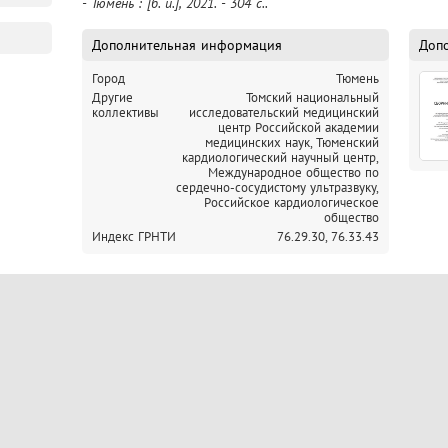
- Тюмень : [б. и.], 2021. - 304 с..
Дополнительная информация
Доп
Город
Тюмень
Другие
Томский национальный
коллективы
исследовательский медицинский
центр Российской академии
медицинских наук,
Тюменский
кардиологический научный центр,
Международное общество по
сердечно-сосудистому ультразвуку,
Российское кардиологическое
общество
Индекс ГРНТИ
76.29.30,
76.33.43