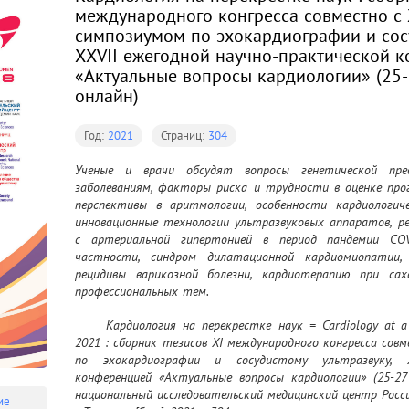
международного конгресса совместно 
симпозиумом по эхокардиографии и сосу
XХVII ежегодной научно-практической 
«Актуальные вопросы кардиологии» (25-2
онлайн)
Год:
2021
Страниц:
304
Ученые и врачи обсудят вопросы генетической пред
заболеваниям, факторы риска и трудности в оценке прог
перспективы в аритмологии, особенности кардиологиче
инновационные технологии ультразвуковых аппаратов, р
с артериальной гипертонией в период пандемии COV
частности, синдром дилатационной кардиомиопатии, с
рецидивы варикозной болезни, кардиотерапию при са
профессиональных тем.
	Кардиология на перекрестке наук = Cardiology at a Crossroad of Sciences : CARDIO TYUMEN 
2021 : сборник тезисов XI международного конгресса со
по эхокардиографии и сосудистому ультразвуку, XХ
конференцией «Актуальные вопросы кардиологии» (25-27 
национальный исследовательский медицинский центр Россий
ие