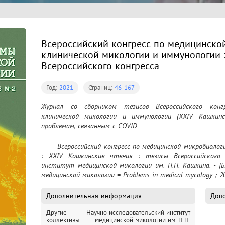
Всероссийский конгресс по медицинско
клинической микологии и иммунологии :
Всероссийского конгресса
Год:
2021
Страниц:
46-167
Журнал со сборником тезисов Всероссийского конгр
клинической микологии и иммунологии (XXIV Кашкинс
проблемам, связанным с COVID
	Всероссийский конгресс по медицинской микробиологии, клинической микологии и иммунологии 
: XXIV Кошкинские чтения : тезисы Всероссийского к
институт медицинской микологии им. П.Н. Кашкина. - [Б. м.
медицинской микологии = Problems in medical mycology ; 202
Дополнительная информация
Допо
Другие
Научно исследовательский институт
коллективы
медицинской микологии им. П.Н.