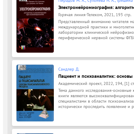
Пирадов М. А., Супонева Н. А., Гришина Д
Электронейромиография: алгорит
Горячая линия-Телеком, 2021, 193 стр.
Представленный вниманию читателя ма
международной практики и многолетне
лаборатории клинической нейрофизиол
периферической нервной системы ФГБН
Сандлер Д.
Пациент и психоаналитик: основы
Академический проект, 2022, 194, [1] ст
Тема данного исследования-основные к
книги являются высококвалифицирова
специалистами в области психоанализа
исторически проследить появление и ра