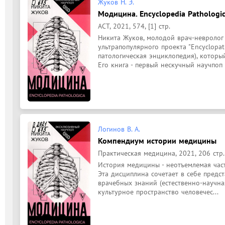
Жуков Н. Э.
Модицина. Encyclopedia Pathologica
АСТ, 2021, 574, [1] стр.
Никита Жуков, молодой врач-невролог и
ультрапопулярного проекта "Encyclopatia
патологическая энциклопедия), которы
Его книга - первый нескучный научпоп .
Логинов В. А.
Компендиум истории медицины
Практическая медицина, 2021, 206 стр.
История медицины - неотъемлемая част
Эта дисциплина сочетает в себе предс
врачебных знаний (естественно-научна
культурное пространство человечес...