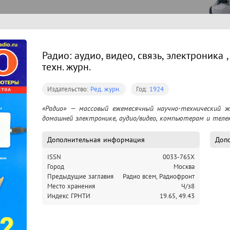
Радио: аудио, видео, связь, электроника 
техн. журн.
Издательство:
Ред. журн.
Год:
1924
«Радио» — массовый ежемесячный научно-технический жу
домашней электронике, аудио/видео, компьютерам и теле
Дополнительная информация
Допо
ISSN
0033-765X
Город
Москва
Предыдущие заглавия
Радио всем,
Радиофронт
Место хранения
Ч/з8
Индекс ГРНТИ
19.65,
49.43