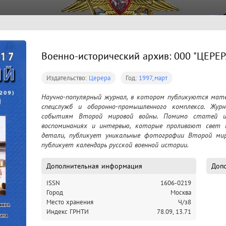
Военно-исторический архив: 000 "ЦЕРЕРА
Издательство:
Церера
Год:
1997,март
Научно-популярный журнал, в котором публикуются матер
спецслужб и оборонно-промышленного комплекса. Жур
событиям Второй мировой войны. Помимо статей ист
воспоминаниях и интервью, которые проливают свет 
детали, публикует уникальные фотографии Второй миро
публикует календарь русской военной истории.
Дополнительная информация
Допо
ISSN
1606-0219
Город
Москва
Место хранения
Ч/з8
Индекс ГРНТИ
78.09,
13.71