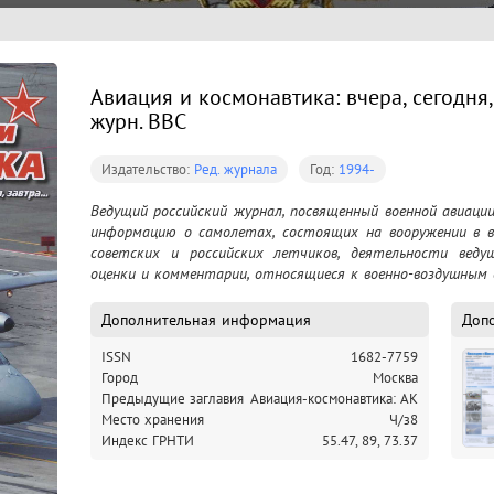
Авиация и космонавтика: вчера, сегодня, 
журн. ВВС
Издательство:
Ред. журнала
Год:
1994-
Ведущий российский журнал, посвященный военной авиаци
информацию о самолетах, состоящих на вооружении в во
советских и российских летчиков, деятельности ведущ
оценки и комментарии, относящиеся к военно-воздушным 
Дополнительная информация
Доп
ISSN
1682-7759
Город
Москва
Предыдущие заглавия
Авиация-космонавтика: АК
Место хранения
Ч/з8
Индекс ГРНТИ
55.47,
89,
73.37