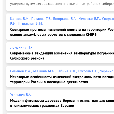
углерода путем лесоразведения в отдаленных районах сибирско
Катцов В.М., Павлова Т.В., Говоркова В.А., Мелешко В.П., Споры
Е.И., Школьник И.М.
Сценарные прогнозы изменений климата на территории Росс
основе ансамблевых расчетов с моделями CMIP6
Ломакина Н.Я.
Современные тенденции изменения температуры погранич
Сибирского региона
Семенов В.А., Алешина М.А., Бабина К.Д., Куксова Н.Е., Черенко
Некоторые особенности изменений экстремальности погод
территории России в последние десятилетия
Усольцев В.А.
Модели фитомассы деревьев березы и осины для дистанц
в климатических градиентах Евразии