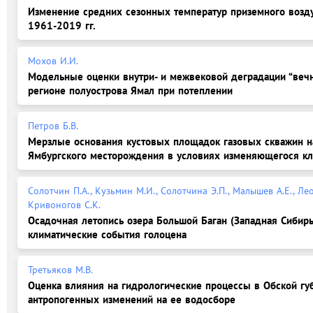
Изменение средних сезонных температур приземного возду
1961-2019 гг.
Мохов И.И.
Модельные оценки внутри- и межвековой деградации “веч
регионе полуострова Ямал при потеплении
Петров Б.В.
Мерзлые основания кустовых площадок газовых скважин н
Ямбургского месторождения в условиях изменяющегося кл
Солотчин П.А., Кузьмин М.И., Солотчина Э.П., Малышев А.Е., Лео
Кривоногов С.К.
Осадочная летопись озера Большой Баган (Западная Сибирь)
климатические события голоцена
Третьяков М.В.
Оценка влияния на гидрологические процессы в Обской гу
антропогенных изменений на ее водосборе