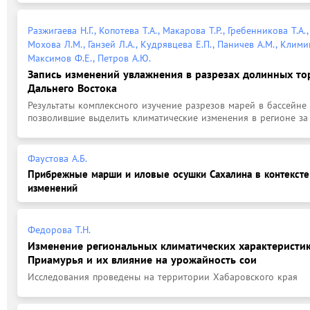
Разжигаева Н.Г., Копотева Т.А., Макарова Т.Р., Гребенникова Т.А.
Мохова Л.М., Ганзей Л.А., Кудрявцева Е.П., Паничев А.М., Климин
Максимов Ф.Е., Петров А.Ю.
Запись изменений увлажнения в разрезах долинных то
Дальнего Востока
Результаты комплексного изучение разрезов марей в бассейне 
позволившие выделить климатические изменения в регионе за 
Фаустова А.Б.
Прибрежные марши и иловые осушки Сахалина в контексте
изменений
Федорова Т.Н.
Изменение региональных климатических характеристи
Приамурья и их влияние на урожайность сои
Исследования проведены на территории Хабаровского края