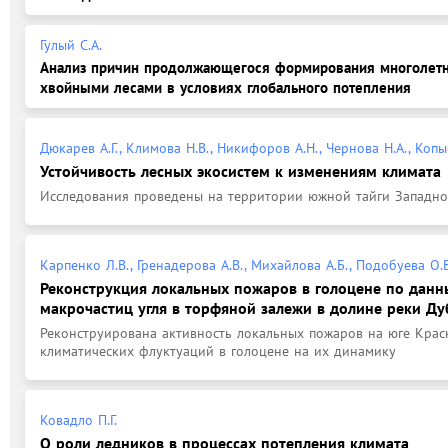
Гулый С.А.
Анализ причин продолжающегося формирования многолет
хвойными лесами в условиях глобального потепления
Дюкарев А.Г., Климова Н.В., Никифоров А.Н., Чернова Н.А., Копыс
Устойчивость лесных экосистем к изменениям климата
Исследования проведены на территории южной тайги Западн
Карпенко Л.В., Гренадерова А.В., Михайлова А.Б., Подобуева О.В
Реконструкция локальных пожаров в голоцене по дан
макрочастиц угля в торфяной залежи в долине реки Ду
Реконструирована активность локальных пожаров на юге Красн
климатических флуктуаций в голоцене на их динамику
Ковадло П.Г.
О роли ледников в процессах потепления климата