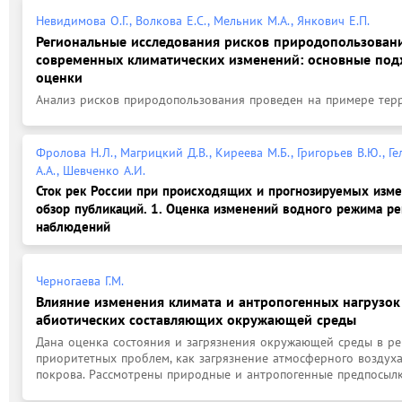
Невидимова О.Г., Волкова Е.С., Мельник М.А., Янкович Е.П.
Региональные исследования рисков природопользовани
современных климатических изменений: основные под
оценки
Анализ рисков природопользования проведен на примере тер
Фролова Н.Л., Магрицкий Д.В., Киреева М.Б., Григорьев В.Ю., Ге
А.А., Шевченко А.И.
Сток рек России при происходящих и прогнозируемых изме
обзор публикаций. 1. Оценка изменений водного режима р
наблюдений
Черногаева Г.М.
Влияние изменения климата и антропогенных нагрузок 
абиотических составляющих окружающей среды
Дана оценка состояния и загрязнения окружающей среды в рег
приоритетных проблем, как загрязнение атмосферного воздуха
покрова. Рассмотрены природные и антропогенные предпосылки