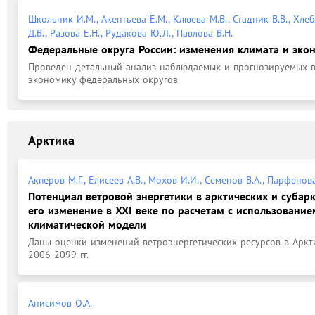
Школьник И.М., Акентьева Е.М., Клюева М.В., Стадник В.В., Хле
Д.В., Разова Е.Н., Рудакова Ю.Л., Павлова В.Н.
Федеральные округа России: изменения климата и эко
Проведен детальный анализ наблюдаемых и прогнозируемых во
экономику федеральных округов
Арктика
Акперов М.Г., Елисеев А.В., Мохов И.И., Семенов В.А., Парфенова
Потенциал ветровой энергетики в арктических и субар
его изменение в XXI веке по расчетам с использовани
климатической модели
Даны оценки изменений ветроэнергетических ресурсов в Аркти
2006-2099 гг.
Анисимов О.А.