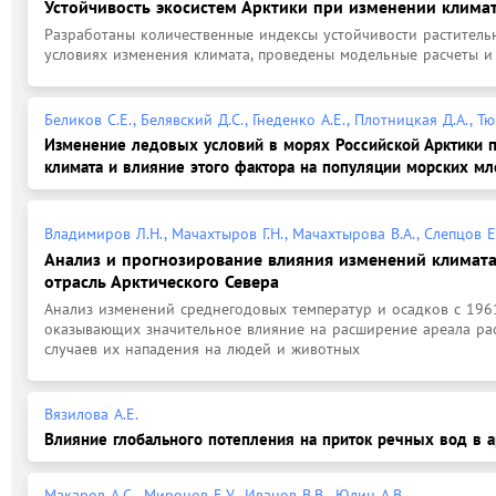
Устойчивость экосистем Арктики при изменении клима
Разработаны количественные индексы устойчивости растительн
условиях изменения климата, проведены модельные расчеты и
Беликов С.Е., Белявский Д.С., Гнеденко А.Е., Плотницкая Д.А., Тю
Изменение ледовых условий в морях Российской Арктики 
климата и влияние этого фактора на популяции морских м
Владимиров Л.Н., Мачахтыров Г.Н., Мачахтырова В.А., Слепцов Е
Анализ и прогнозирование влияния изменений климат
отрасль Арктического Севера
Анализ изменений среднегодовых температур и осадков с 1961 
оказывающих значительное влияние на расширение ареала рас
случаев их нападения на людей и животных
Вязилова А.Е.
Влияние глобального потепления на приток речных вод в 
Макаров А.С., Миронов Е.У., Иванов В.В., Юлин А.В.