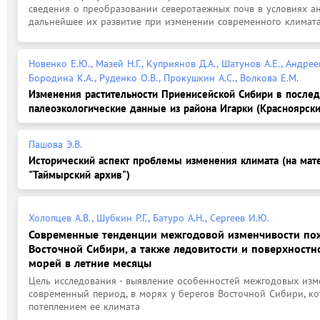
сведения о преобразовании северотаежных почв в условиях ан
дальнейшее их развитие при изменении современного климат
Новенко Е.Ю., Мазей Н.Г., Куприянов Д.А., Шатунов А.Е., Андреев
Бородина К.А., Руденко О.В., Прокушкин А.С., Волкова Е.М.
Изменения растительности Приенисейской Сибири в после
палеоэкологические данные из района Игарки (Красноярски
Пашова Э.В.
Исторический аспект проблемы изменения климата (на ма
"Таймырский архив")
Холопцев А.В., Шубкин Р.Г., Батуро А.Н., Сергеев И.Ю.
Современные тенденции межгодовой изменчивости по
Восточной Сибири, а также ледовитости и поверхностн
морей в летние месяцы
Цель исследования - выявление особенностей межгодовых изм
современный период, в морях у берегов Восточной Сибири, к
потеплением ее климата