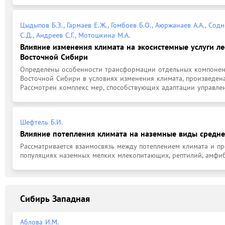
Цыдыпов Б.З., Гармаев Е.Ж., Гомбоев Б.О., Аюржанаев А.А., Сод
С.Д., Андреев С.Г., Мотошкина М.А.
Влияние изменения климата на экосистемные услуги ле
Восточной Сибири
Определены особенности трансформации отдельных компонент
Восточной Сибири в условиях изменения климата, произведена
Рассмотрен комплекс мер, способствующих адаптации управлени
Шефтель Б.И.
Влияние потепления климата на наземные виды средне
Рассматривается взаимосвязь между потеплением климата и пр
популяциях наземных мелких млекопитающих, рептилий, амфи
Сибирь Западная
Аблова И.М.