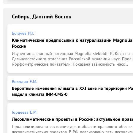
Сибирь, Даотний Восток
Богачев И.Г.
Климатические предпосылки к натурализации Magnolia si
России
Изучен инвазионный потенциал Magnolia sieboldii K. Koch на 
Дальневосточного отделения Российской академии наук. Проан
морфометрические показатели. Показана зависимость масс...
Володин Е.М.
Вероятные изменения климата в XXI веке на территории Р
модели климата INM-CM5-0
Гордеева Е.М.
Лесоклиматические проекты в России: актуальное прав
Проанализировано состояние дел в области правового обеспе
лесоклиматических проектов. В РФ реализовано пять лесоклима