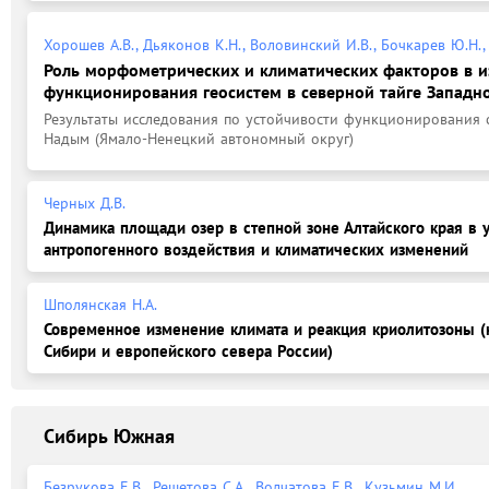
Хорошев А.В., Дьяконов К.Н., Воловинский И.В., Бочкарев Ю.Н.
Роль морфометрических и климатических факторов в 
функционирования геосистем в северной тайге Западн
Результаты исследования по устойчивости функционирования 
Надым (Ямало-Ненецкий автономный округ)
Черных Д.В.
Динамика площади озер в степной зоне Алтайского края в 
антропогенного воздействия и климатических изменений
Шполянская Н.А.
Современное изменение климата и реакция криолитозоны (
Сибири и европейского севера России)
Сибирь Южная
Безрукова Е.В., Решетова С.А., Волчатова Е.В., Кузьмин М.И.