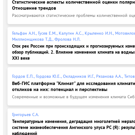
Статистические аспекты количественной оценки полярно
Отношение трендов
Рассматриваются статистические проблемы количественной оц
Гельфан А.Н., Гусев Е.М., Калугин А.С., Крыленко И.Н., Мотовилов
Миллионщикова Т.Д., Фролова Н.Л.
Сток рек России при происходящих и прогнозируемых изме
обзор публикаций. 2. Влияние изменения климата на водны
XXI веке
Гордов Е.П., Гордова Ю.Е., Окладников И.Г., Рязанова А.А., Титов 
Веб-ГИС платформа "Климат" для исследования климати
откликов на них: потенциал и перспективы
Современные и возможные в будущем изменения климата Сиби
Григорьев С.А.
Температурные изменения, деградация многолетней мерзл
системе жизнеобеспечения Амгинского улуса РС (Я): резул
наблюдений