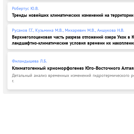
Робертус Ю.В.
Тренды новейших климатических изменений на территории 
Русанов Г.Г., Кузьмина М.В., Михаревич М.В., Аншукова Н.В.
Верхнеголоценовая часть разреза отложений озера Укок в 
ландшафтно-климатические условия времени их накоплени
Филандышева Л.Б.
Климатогенный криоморфогенез Юго-Восточного Алтая
Детальный анализ временных изменений гидротермического ре
г.