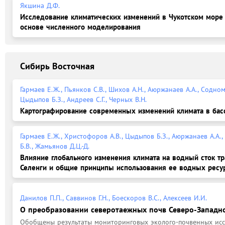
Якшина Д.Ф.
Исследование климатических изменений в Чукотском море
основе численного моделирования
Сибирь Восточная
Гармаев Е.Ж., Пьянков С.В., Шихов А.Н., Аюржанаев А.А., Содномо
Цыдыпов Б.З., Андреев С.Г., Черных В.Н.
Картографирование современных изменений климата в бас
Гармаев Е.Ж., Христофоров А.В., Цыдыпов Б.З., Аюржанаев А.А.,
Б.В., Жамьянов Д.Ц.-Д.
Влияние глобального изменения климата на водный сток тр
Селенги и общие принципы использования ее водных ресу
Данилов П.П., Саввинов Г.Н., Боескоров В.С., Алексеев И.И.
О преобразовании северотаежных почв Северо-Западн
Обобщены результаты мониторинговых эколого-почвенных иссл