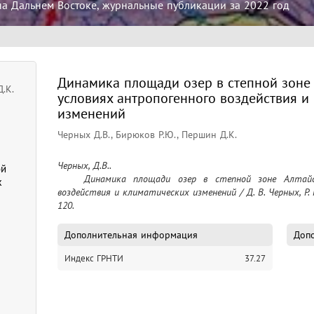
на Дальнем Востоке, журнальные публикации за 2022 год
Динамика площади озер в степной зоне 
.К.
условиях антропогенного воздействия и
изменений
Черных Д.В., Бирюков Р.Ю., Першин Д.К.
Черных, Д.В..

ой
	Динамика площади озер в степной зоне Алтайского края в условиях антропогенного 
х
воздействия и климатических изменений / Д. В. Черных, Р. Ю
120.
Дополнительная информация
Допо
Индекс ГРНТИ
37.27