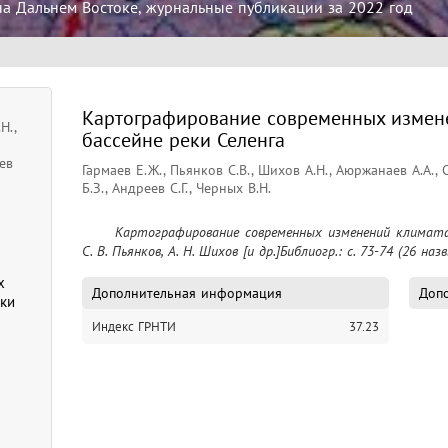
на Дальнем Востоке, журнальные публикации за 2022 год
Картографирование современных измен
Н.,
бассейне реки Селенга
ев
Гармаев Е.Ж., Пьянков С.В., Шихов А.Н., Аюржанаев А.А.,
Б.З., Андреев С.Г., Черных В.Н.
	Картографирование современных изменений климата в бассейне реки Селенга / Е. Ж. Гармаев, 
С. В. Пьянков, А. Н. Шихов [и др.]Библиогр.: с. 73-74 (26 назв.
х
Дополнительная информация
Допо
ки
Индекс ГРНТИ
37.23