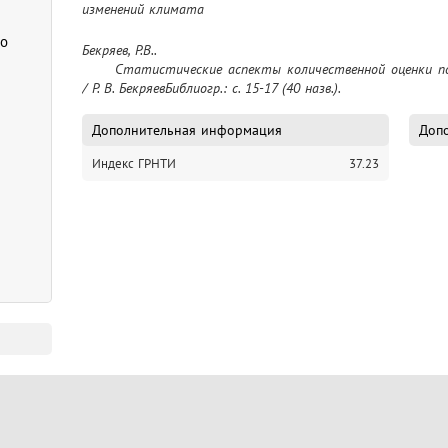
изменений климата
го
Бекряев, Р.В..

	Статистические аспекты количественной оценки полярного усиления. I. Отношение трендов 
/ Р. В. БекряевБиблиогр.: с. 15-17 (40 назв.).
Дополнительная информация
Допо
Индекс ГРНТИ
37.23