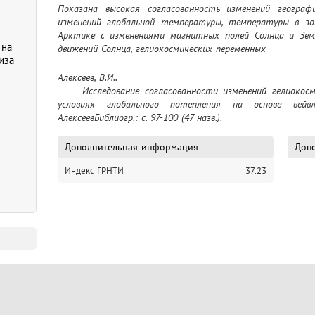
Показана высокая согласованность изменений географ
изменений глобальной температуры, температуры в зоне
Арктике с изменениями магнитных полей Солнца и Земли
 на
движений Солнца, гелиокосмических переменных
иза
Алексеев, В.И..

	Исследование согласованности изменений гелиокосмических и климатических переменных в 
условиях глобального потепления на основе вейв
АлексеевБиблиогр.: с. 97-100 (47 назв.).
Дополнительная информация
Допо
Индекс ГРНТИ
37.23