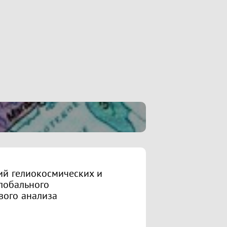
ий гелиокосмических и
лобального
вого анализа