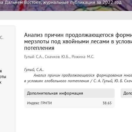
на Дальнем Востоке, журнальные публикации за 2022 год
Анализ причин продолжающегося форми
С.
мерзлоты под хвойными лесами в услови
потепления
Гулый С.А., Скачков Ю.Б., Рожина М.С.
Гулый, С.А..

я
	Анализ причин продолжающегося формирования многолетней мерзлоты под хвойными лесами 
оты
в условиях глобального потепления / С. А. Гулый, Ю. Б. Скач
х
Дополнительная информация
Допо
Индекс ГРНТИ
38.65