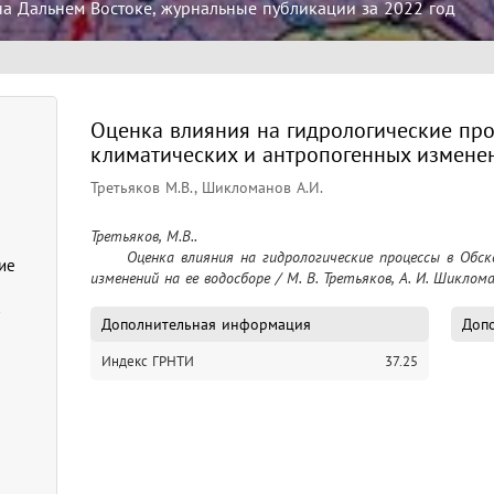
на Дальнем Востоке, журнальные публикации за 2022 год
Оценка влияния на гидрологические про
климатических и антропогенных измене
Третьяков М.В., Шикломанов А.И.
Третьяков, М.В..

	Оценка влияния на гидрологические процессы в Обской губе климатических и антропогенных 
ие
изменений на ее водосборе / М. В. Третьяков, А. И. Шикломан
х
Дополнительная информация
Допо
Индекс ГРНТИ
37.25