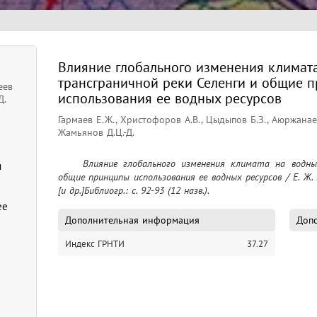
Влияние глобального изменения климата
трансграничной реки Селенги и общие 
еев
использования ее водных ресурсов
Д.
Гармаев Е.Ж., Христофоров А.В., Цыдыпов Б.З., Аюржанаев 
Жамьянов Д.Ц.-Д.
	Влияние глобального изменения климата на водный сток трансграничной реки Селенги и 
я
общие принципы использования ее водных ресурсов / Е. Ж. Г
[и др.]Библиогр.: с. 92-93 (12 назв.).
ее
Дополнительная информация
Допо
Индекс ГРНТИ
37.27