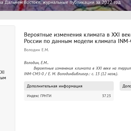
на Дальнем Востоке, журнальные публикации за 2022 год
Вероятные изменения климата в XXI век
России по данным модели климата INM
Володин Е.М.
Володин, Е.М..

	Вероятные изменения климата в XXI веке на территории России по данным модели климата 
XXI
INM-CM5-0 / Е. М. ВолодинБиблиогр.: с. 13 (12 назв.).
ным
Дополнительная информация
Допо
Индекс ГРНТИ
37.23