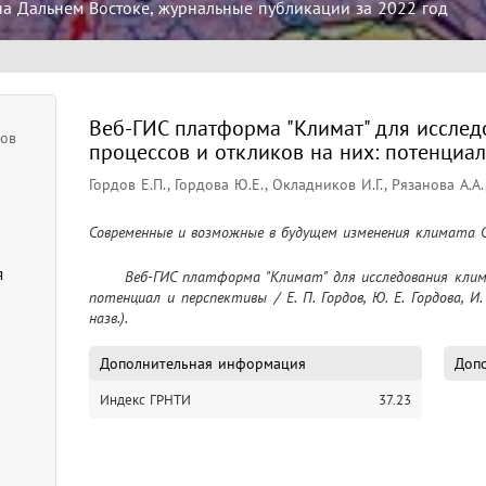
на Дальнем Востоке, журнальные публикации за 2022 год
Веб-ГИС платформа "Климат" для иссле
ков
процессов и откликов на них: потенциа
Гордов Е.П., Гордова Ю.Е., Окладников И.Г., Рязанова А.А.,
Современные и возможные в будущем изменения климата Си
я
	Веб-ГИС платформа "Климат" для исследования климатических процессов и откликов на них: 
потенциал и перспективы / Е. П. Гордов, Ю. Е. Гордова, И. Г
назв.).
Дополнительная информация
Допо
Индекс ГРНТИ
37.23