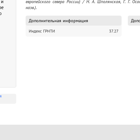
 и
европейского севера России) / Н. А. Шполянская, Г. Г. Осад
ре
назв.).
о
Дополнительная информация
Допо
Индекс ГРНТИ
37.27
я