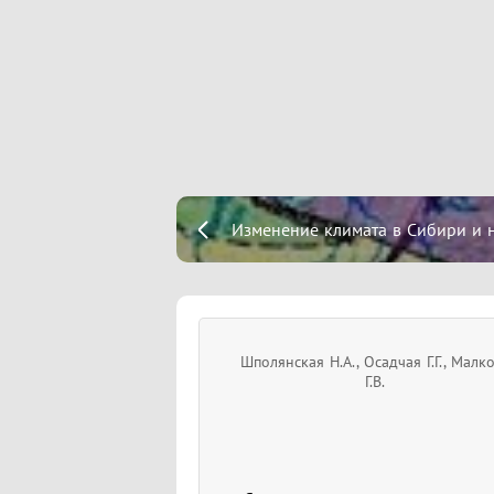
Изменение климата в Сибири и 
Шполянская Н.А., Осадчая Г.Г., Малк
Г.В.