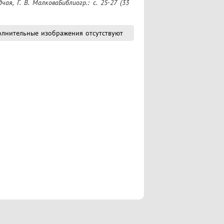
чая, Г. В. МалковаБиблиогр.: с. 25-27 (33 
лнительные изображения отсутствуют