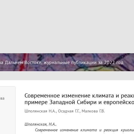
на Дальнем Востоке, журнальные публикации за 2022 год
Современное изменение климата и реак
ова
примере Западной Сибири и европейско
Шполянская Н.А., Осадчая Г.Г., Малкова Г.В.
Шполянская, Н.А..

	Современное изменение климата и реакция криолитозоны (на примере Западной Сибири и 