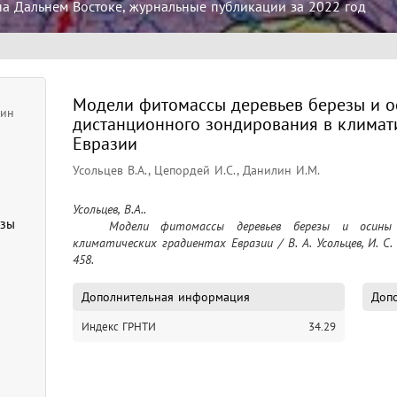
на Дальнем Востоке, журнальные публикации за 2022 год
Модели фитомассы деревьев березы и о
лин
дистанционного зондирования в климат
Евразии
Усольцев В.А., Цепордей И.С., Данилин И.М.
Усольцев, В.А..

езы
	Модели фитомассы деревьев березы и осины для дистанционного зондирования в 
климатических градиентах Евразии / В. А. Усольцев, И. С. 
458.
Дополнительная информация
Допо
Индекс ГРНТИ
34.29