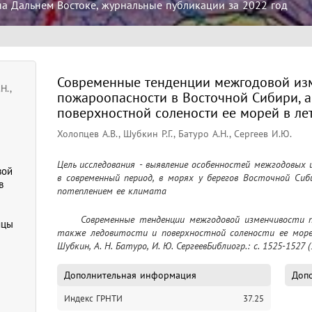
на Дальнем Востоке, журнальные публикации за 2022 год
Современные тенденции межгодовой из
Н.,
пожароопасности в Восточной Сибири, а
поверхностной солености ее морей в ле
Холопцев А.В., Шубкин Р.Г., Батуро А.Н., Сергеев И.Ю.
Цель исследования - выявление особенностей межгодовых и
вой
в современный период, в морях у берегов Восточной Сиб
в
потеплением ее климата
	Современные тенденции межгодовой изменчивости пожароопасности в Восточной Сибири, а 
яцы
также ледовитости и поверхностной солености ее морей в
Шубкин, А. Н. Батуро, И. Ю. СергеевБиблиогр.: с. 1525-1527 (3
Дополнительная информация
Допо
Индекс ГРНТИ
37.25